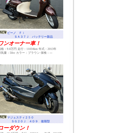
ビーノ Ｆｉ
ＳＡ３７Ｊ バッテリー新品
ワンオーナー車！
価格：9.8万円 走行：11034km 年式：2013年
排気量：50cc カラー：ブラウン 保検：---
マジェスティ２５０
ＳＧ２０Ｊ ４Ｄ９ 後期型
ローダウン！