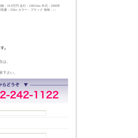
格：19.8万円 走行：23851km 年式：2006年
排気量：250cc カラー：ブラック 保検：---
合は、
承下さい。