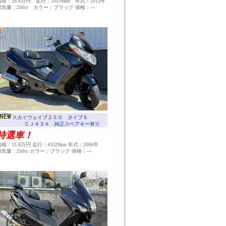
価格：29.8万円 走行：26534km 年式：2012年
排気量：250cc カラー：ブラック 保検：---
スカイウェイブ２５０ タイプＳ
ＣＪ４３Ａ 純正スペアキー有り
特選車！
格：15.8万円 走行：43529km 年式：2006年
排気量：250cc カラー：ブラック 保検：---