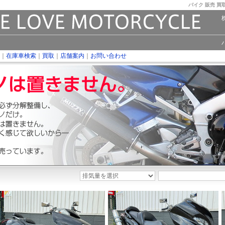
バイク 販売 買
｜
在庫車検索
｜
買取
｜
店舗案内
｜
お問い合わせ
見出しテキスト