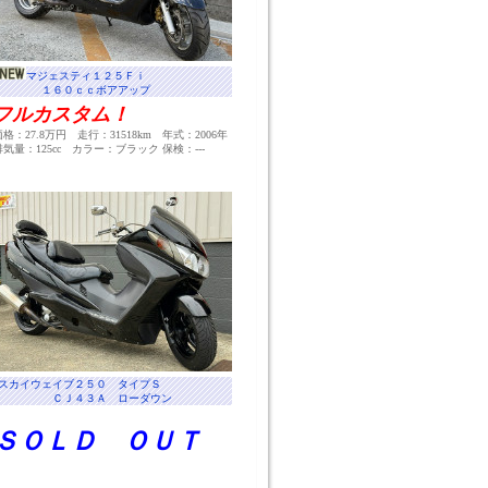
マジェスティ１２５Ｆｉ
１６０ｃｃボアアップ
フルカスタム！
価格：27.8万円 走行：31518km 年式：2006年
排気量：125cc カラー：ブラック 保検：---
スカイウェイブ２５０ タイプＳ
ＣＪ４３Ａ ローダウン
ＳＯＬＤ ＯＵＴ