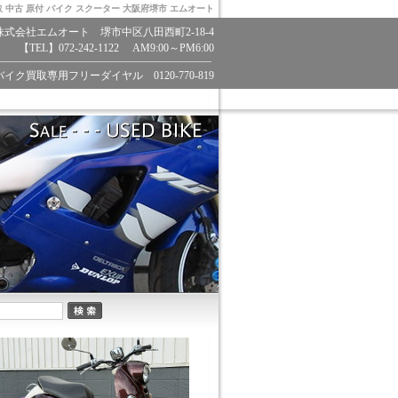
取 中古 原付 バイク スクーター 大阪府堺市 エムオート
株式会社エムオート 堺市中区八田西町2-18-4
【TEL】072-242-1122 AM9:00～PM6:00
バイク買取専用フリーダイヤル 0120-770-819