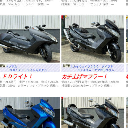
格：11.8万円 走行：4357km 年式：2003年
価格：21.8万円 走行：4658km 年式：1996年
気量：50cc カラー：シルバー 保検：---
排気量：50cc カラー：ブラック 保検：---
マグザム
スカイウェイブ２５０ タイプＳ
ＳＧ１７Ｊ ライトカスタム
ＣＪ４３Ａ エアロカスタム
ＬＥＤライト！
カチ上げマフラー！
格：21.8万円 走行：41201km 年式：2005年
価格：21.8万円 走行：44037km 年式：2003年
価
気量：250cc カラー：マットブラック 保検：-
排気量：250cc カラー：ブラック 保検：---