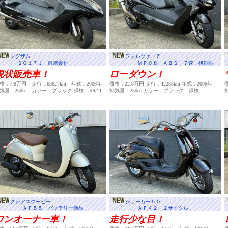
マグザム
フォルツァ・Ｚ
ＳＧ１７Ｊ 自賠責付
ＭＦ０８ ＡＢＳ ７速 後期型
現状販売車！
ローダウン！
格：7.8万円 走行：63627km 年式：2006年
価格：22.8万円 走行：42285km 年式：2006年
気量：250cc カラー：ブラック 保検：R9/11
排気量：250cc カラー：ブラック 保検：---
クレアスクーピー
ジョーカー５０
ＡＦ５５ バッテリー新品
ＡＦ４２ ２サイクル
ワンオーナー車！
走行少な目！