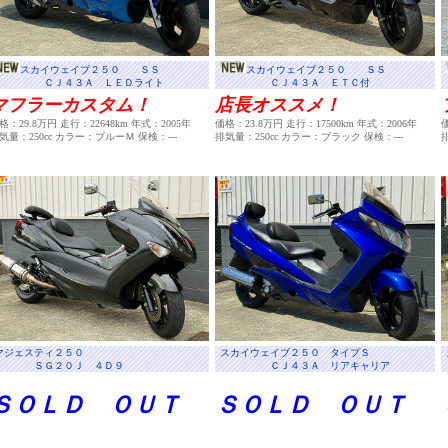
スカイウェイブ２５０ ＳＳ
スカイウェイブ２５０ ＳＳ
ＣＪ４３Ａ ＬＥＤライト
ＣＪ４３Ａ ＥＴＣ付
マフラーカスタム！
店長オススメ！
格：29.8万円 走行：22648km 年式：2005年
価格：23.8万円 走行：17500km 年式：2006年
気量：250cc カラー：ブルーＭ 保検：---
排気量：250cc カラー：ブラック 保検：---
マジェスティ２５０
スカイウェイブ２５０ タイプＳ
ＳＧ２０Ｊ ４Ｄ９
ＣＪ４３Ａ リアキャリア
ＳＯＬＤ ＯＵＴ
ＳＯＬＤ ＯＵＴ