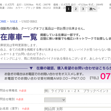
格：15.8万円 走行：52959km 年式：2007年
価格：15.8万円 走行：47125km 年式：2004年
価
気量：250cc カラー：ブラック 保検：R12/12
排気量：250cc カラー：ブルーＭ 保検：---
1
2
3
次へ
OME
>
SALE
> USED BIKE
通信販売の場合、クーリングオフと返品は一切お受け出来ません。
在庫状況は常時更新致します。
都合上、全ての在庫を掲載する事が出来ませんので、欲しいバイクが見つからない場
エムオートまでお問い合わせ下さい。
タイミングにより、既に売却済みのバイクがある場合もございます。あしからずご了
問合せ車種名
※必須
問合せ種別
※必須
お名前（漢字）
※必須