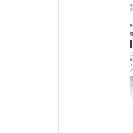
価
排
H