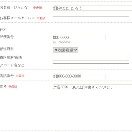
お名前（ひらがな）
※必須
お客様メールアドレス
※必須
住所
郵便番号
例：000-0000
都道府県
市区町村/番地
アパート名など
電話番号
※必須
備考
※必須