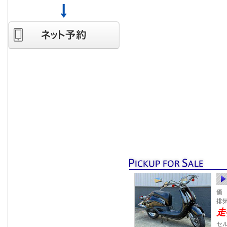
価 
排
走
セ