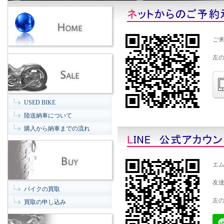
ご
左
USED BIKE
陸送納車について
購入から納車までの流れ
エム
友
バイクの買取
左
買取の申し込み