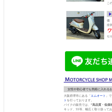
こ
価 
排
ワ
セ
女性や初心者でも気軽に入れる
大阪府堺市にある「
エムオート
」で
ト
を行っております。
バイクの販売では、
“高品質・低価
キッド、SS等、幅広く取り扱って