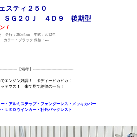
ジェスティ２５０
２０Ｊ ４Ｄ９ 後期型
ン！
円 走行：26534km 年式：2012年
c カラー：ブラック 保検：---
-----------------【備考】---------------------------------
動でエンジン好調！ ボディーピカピカ！
マッテマス！ 来て見て納得の一台！
ラー・アルミステップ・フェンダーレス・メッキカバー
ル・ＬＥＤウインカー・社外バックレスト