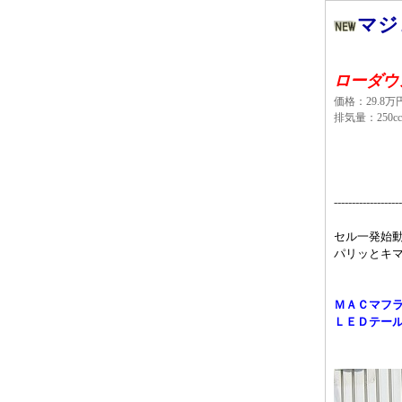
マ
ＳＧ
ローダウ
価格：29.8万
排気量：250c
----------------
セル一発始
パリッとキ
ＭＡＣマフ
ＬＥＤテー